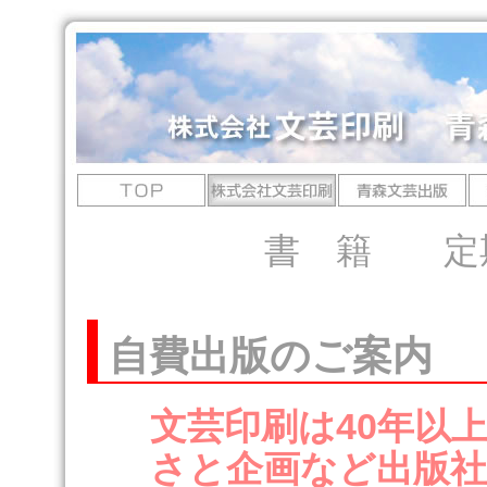
書 籍
定
自費出版のご案内
文芸印刷は40年以
さと企画など出版